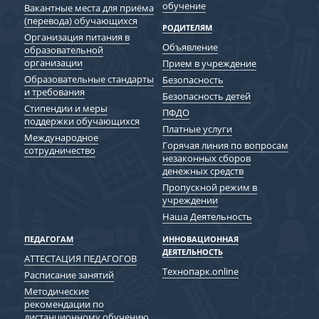
обучение
Вакантные места для приёма
(перевода) обучающихся
РОДИТЕЛЯМ
Организация питания в
Объявление
образовательной
организации
Прием в учреждение
Образовательные стандарты
Безопасность
и требования
Безопасность детей
Cтипендии и меры
ПФДО
поддержки обучающихся
Платные услуги
Международное
Горячая линия по вопросам
сотрудничество
незаконных сборов
денежных средств
Пропускной режим в
учреждении
Наша Деятельность
ПЕДАГОГАМ
ИННОВАЦИОННАЯ
ДЕЯТЕЛЬНОСТЬ
АТТЕСТАЦИЯ ПЕДАГОГОВ
Технопарк.online
Расписание занятий
Методические
рекомендации по
дистанционному обучению